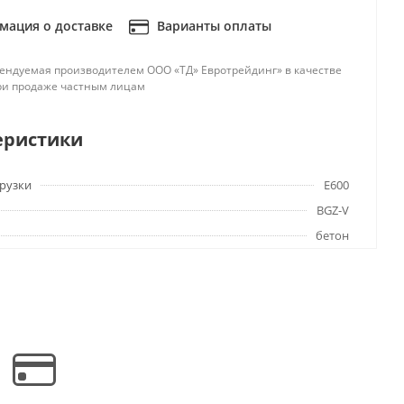
ация о доставке
Варианты оплаты
ендуемая производителем ООО «ТД» Евротрейдинг» в качестве
ри продаже частным лицам
еристики
грузки
E600
BGZ-V
бетон