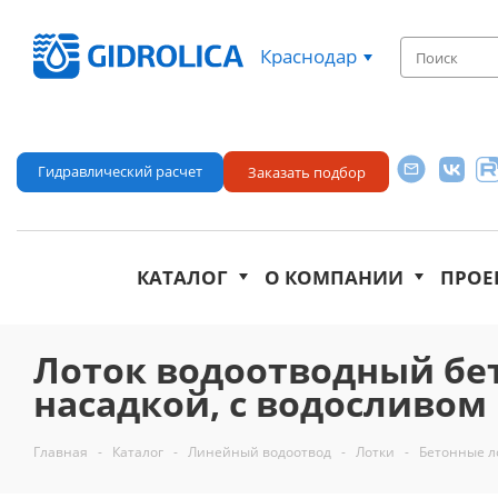
Краснодар
Гидравлический расчет
Заказать подбор
КАТАЛОГ
О КОМПАНИИ
ПРОЕ
Лоток водоотводный бе
насадкой, с водосливом КU
Главная
-
Каталог
-
Линейный водоотвод
-
Лотки
-
Бетонные л