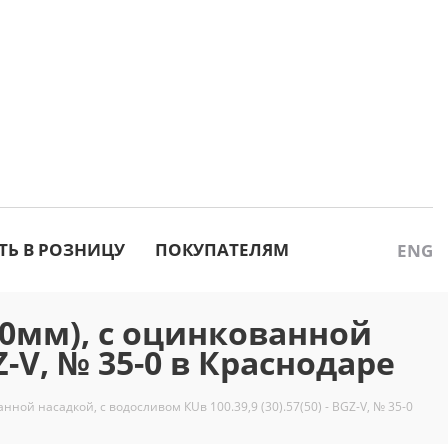
ТЬ В РОЗНИЦУ
ПОКУПАТЕЛЯМ
ENG
0мм), с оцинкованной
Z-V, № 35-0 в Краснодаре
ой насадкой, с водосливом КUв 100.39,9 (30).57(50) - BGZ-V, № 35-0