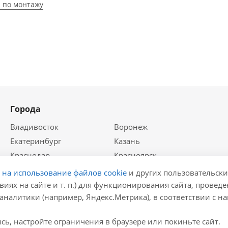
 по монтажу
Города
Владивосток
Воронеж
Екатеринбург
Казань
Краснодар
Красноярск
Крым
Москва
е на использование файлов cookie
и других пользовательски
Нижний Новгород
Новосибирск
виях на сайте и т. п.) для функционирования сайта, провед
аналитики (например, Яндекс.Метрика), в соответствии с 
Ростов-на-Дону
Самара
Санкт-Петербург
ь, настройте ограничения в браузере или покиньте сайт.