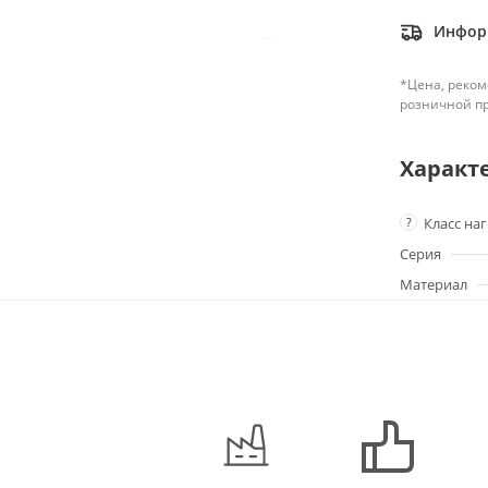
Информ
*Цена, реком
розничной п
Характ
?
Класс на
Серия
Материал