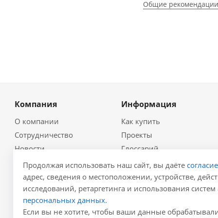
Общие рекомендации
Компания
Информация
О компании
Как купить
Сотрудничество
Проекты
Новости
Глоссарий
Контакты
Гидравлический
Продолжая использовать наш сайт, вы даёте
согласи
калькулятор
Политика
адрес, сведения о местоположении, устройстве, дейст
Для проектировщиков
исследований, ретаргетинга и использования систем 
Реквизиты
Карта сайта
персональных данных.
Результаты СОУТ
Если вы не хотите, чтобы ваши данные обрабатывалис