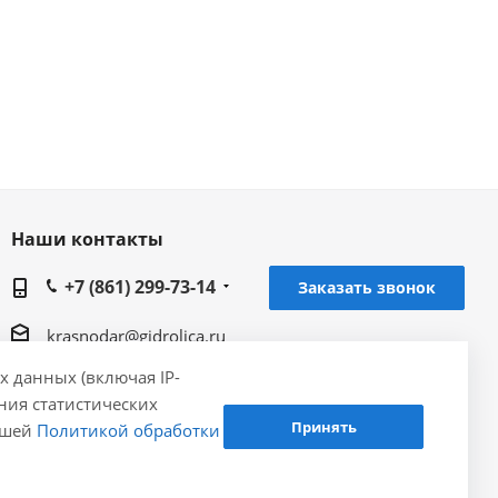
Наши контакты
+7 (861) 299-73-14
Заказать звонок
krasnodar@gidrolica.ru
х данных (включая IP-
Региональное представительство Gidrolica в г.
ения статистических
Краснодаре, 350059, г. Краснодар, ул.
Принять
нашей
Политикой обработки
Уральская, д. 75/1к1