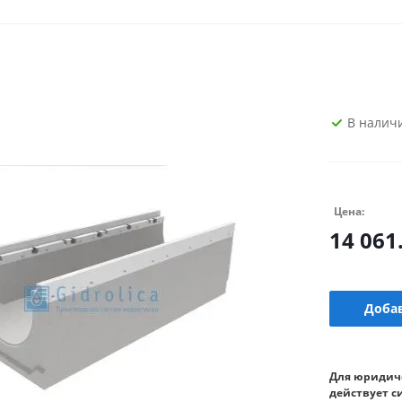
В налич
Цена:
14 061
Добав
Для юридич
действует с