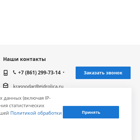
Наши контакты
+7 (861) 299-73-14
Заказать звонок
krasnodar@gidrolica.ru
х данных (включая IP-
Региональное представительство Gidrolica в г.
ения статистических
Краснодаре, 350059, г. Краснодар, ул.
Принять
нашей
Политикой обработки
Уральская, д. 75/1к1