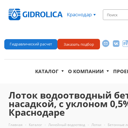
Краснодар
Гидравлический расчет
Заказать подбор
КАТАЛОГ
О КОМПАНИИ
ПРОЕ
Лоток водоотводный бе
насадкой, с уклоном 0,5% К
Краснодаре
Главная
-
Каталог
-
Линейный водоотвод
-
Лотки
-
Бетонные л