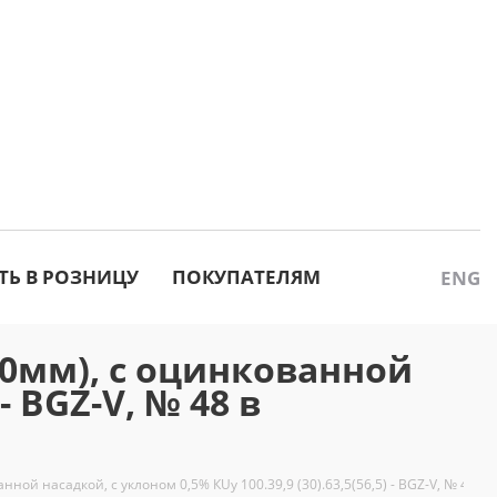
ТЬ В РОЗНИЦУ
ПОКУПАТЕЛЯМ
ENG
0мм), с оцинкованной
- BGZ-V, № 48 в
й насадкой, с уклоном 0,5% КUу 100.39,9 (30).63,5(56,5) - BGZ-V, № 48