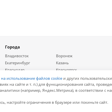
Города
Владивосток
Воронеж
Екатеринбург
Казань
Краснодар
Красноярск
Крым
Москва
е на использование файлов cookie
и других пользовательски
Нижний Новгород
Новосибирск
виях на сайте и т. п.) для функционирования сайта, провед
аналитики (например, Яндекс.Метрика), в соответствии с 
Ростов-на-Дону
Самара
Санкт-Петербург
ь, настройте ограничения в браузере или покиньте сайт.