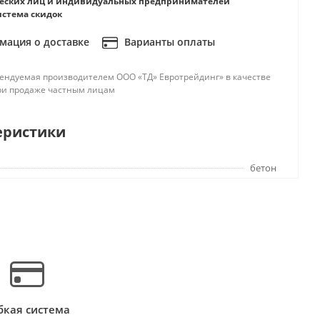
еских лиц и индивидуальных предпринимателей
истема скидок
ация о доставке
Варианты оплаты
ендуемая производителем ООО «ТД» Евротрейдинг» в качестве
ри продаже частным лицам
еристики
бетон
бкая система