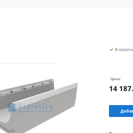
В налич
Цена:
14 187
Добав