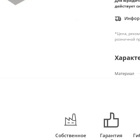
Для юридич
действует с
Информ
*Цена, реком
розничной п
Характ
Материал
Собственное
Гарантия
Ги