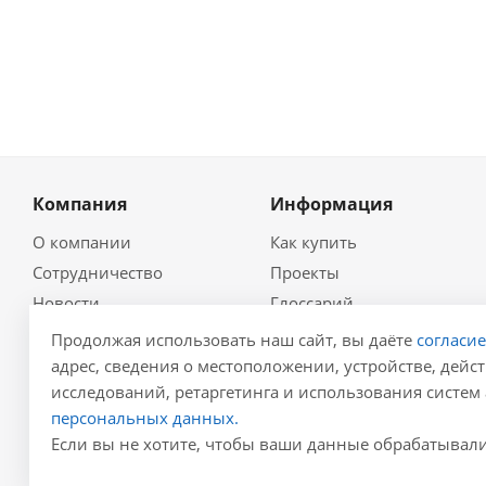
Компания
Информация
О компании
Как купить
Сотрудничество
Проекты
Новости
Глоссарий
Контакты
Гидравлический
Продолжая использовать наш сайт, вы даёте
согласи
калькулятор
Политика
адрес, сведения о местоположении, устройстве, дейст
Для проектировщиков
исследований, ретаргетинга и использования систем 
Реквизиты
Карта сайта
персональных данных.
Результаты СОУТ
Если вы не хотите, чтобы ваши данные обрабатывалис