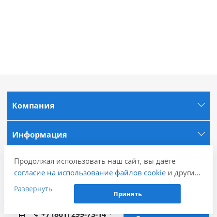
Компания
Информация
Продолжая использовать наш сайт, вы даёте
Города
согласие на использование файлов cookie
и других
пользовательских данных (включая IP-адрес,
Развернуть
Наши контакты
Принять
сведения о местоположении, устройстве, действиях
на сайте и т. п.) для функционирования сайта,
+7 (861) 299-73-14