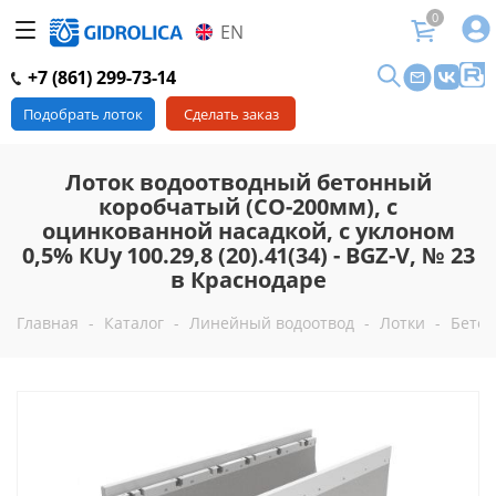
0
EN
+7 (861) 299-73-14
Подобрать лоток
Сделать заказ
Лоток водоотводный бетонный
коробчатый (СО-200мм), с
оцинкованной насадкой, с уклоном
0,5% КUу 100.29,8 (20).41(34) - BGZ-V, № 23
в Краснодаре
Главная
-
Каталог
-
Линейный водоотвод
-
Лотки
-
Бетон