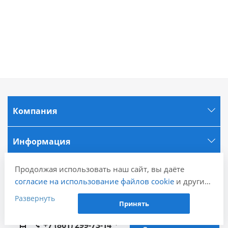
Компания
Информация
Продолжая использовать наш сайт, вы даёте
Города
согласие на использование файлов cookie
и других
пользовательских данных (включая IP-адрес,
Развернуть
Наши контакты
Принять
сведения о местоположении, устройстве, действиях
на сайте и т. п.) для функционирования сайта,
+7 (861) 299-73-14