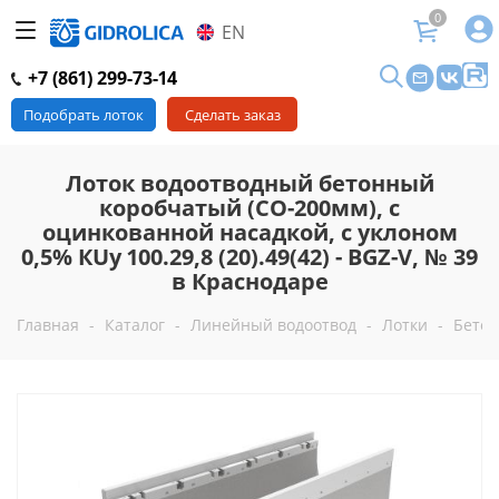
0
EN
+7 (861) 299-73-14
Подобрать лоток
Сделать заказ
Лоток водоотводный бетонный
коробчатый (СО-200мм), с
оцинкованной насадкой, с уклоном
0,5% КUу 100.29,8 (20).49(42) - BGZ-V, № 39
в Краснодаре
Главная
-
Каталог
-
Линейный водоотвод
-
Лотки
-
Бетон