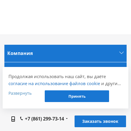
Компания
Информация
Продолжая использовать наш сайт, вы даёте
согласие на использование файлов cookie
и других
Города
пользовательских данных (включая IP-адрес,
Развернуть
Принять
сведения о местоположении, устройстве, действиях
на сайте и т. п.) для функционирования сайта,
Наши контакты
проведения статистических исследований,
ретаргетинга и использования систем аналитики
+7 (861) 299-73-14
Заказать звонок
(например, Яндекс.Метрика), в соответствии с