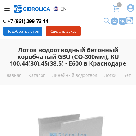
0
EN
+7 (861) 299-73-14
Подобрать лоток
Сделать заказ
Лоток водоотводный бетонный
коробчатый GBU (СО-300мм), KU
100.44(30).45(38,5) - E600 в Краснодаре
Главная
-
Каталог
-
Линейный водоотвод
-
Лотки
-
Бетон