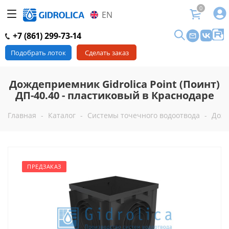
0
EN
+7 (861) 299-73-14
Подобрать лоток
Сделать заказ
Дождеприемник Gidrolica Point (Поинт)
ДП-40.40 - пластиковый в Краснодаре
Главная
-
Каталог
-
Системы точечного водоотвода
-
Дожд
ПРЕДЗАКАЗ