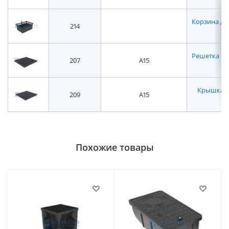
Корзина для
214
Решетка вод
207
A15
Крышка дл
209
A15
Похожие товары