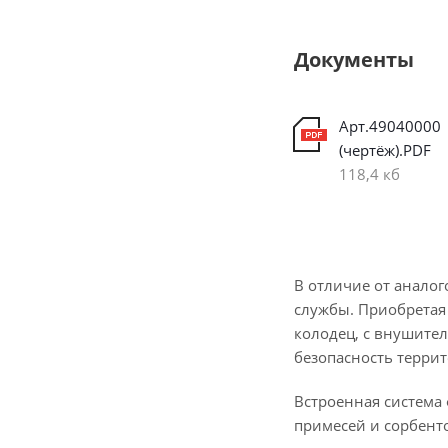
Документы
Арт.49040000
(чертёж).PDF
118,4 кб
В отличие от анало
службы. Приобретая
колодец, с внушител
безопасность терри
Встроенная система 
примесей и сорбент