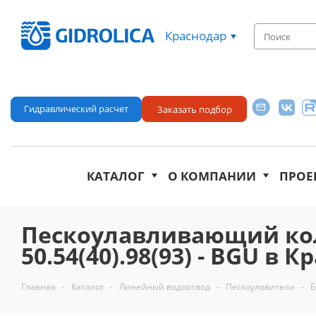
Краснодар
Гидравлический расчет
Заказать подбор
КАТАЛОГ
О КОМПАНИИ
ПРОЕ
Пескоулавливающий кол
50.54(40).98(93) - BGU в 
Главная
-
Каталог
-
Линейный водоотвод
-
Пескоуловители
-
Б