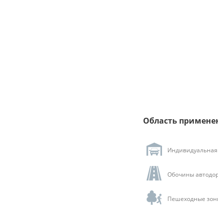
Область примене
Индивидуальная 
Обочины автодор
Пешеходные зоны