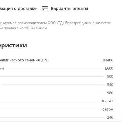
ация о доставке
Варианты оплаты
ендуемая производителем ООО «ТД» Евротрейдинг» в качестве
ри продаже частным лицам
еристики
авлического сечения (DN)
DN400
ки
E600
500
540
980
BGU 47
бетон
246