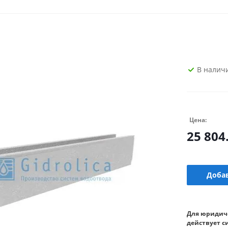
В налич
Цена:
25 804
Добав
Для юридич
действует с