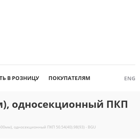
ТЬ В РОЗНИЦУ
ПОКУПАТЕЛЯМ
ENG
), односекционный ПКП
0мм), односекционный ПКП 50.54(40).98(93) - BGU