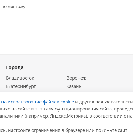
 по монтажу
Города
Владивосток
Воронеж
Екатеринбург
Казань
Краснодар
Красноярск
е на использование файлов cookie
и других пользовательски
Крым
Москва
виях на сайте и т. п.) для функционирования сайта, провед
Нижний Новгород
Новосибирск
аналитики (например, Яндекс.Метрика), в соответствии с 
Ростов-на-Дону
Самара
Санкт-Петербург
ь, настройте ограничения в браузере или покиньте сайт.